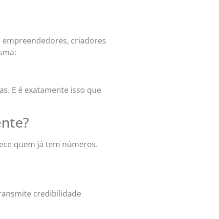
 de empreendedores, criadores
esma:
ras. E é exatamente isso que
ente?
orece quem já tem números.
ansmite credibilidade